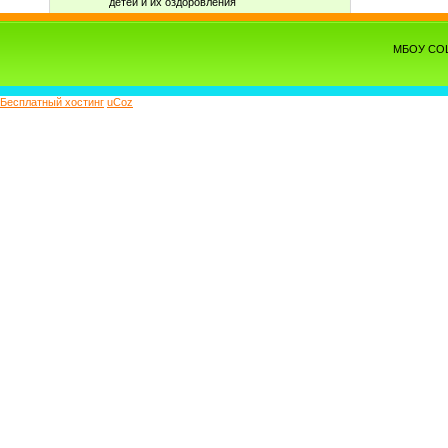
детей и их оздоровления
МБОУ СОШ 
Бесплатный хостинг
uCoz