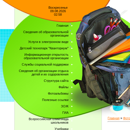
Воскресенье
09.08.2026
02:58
Главная
Сведения об образовательной
организации
Услуги в электронном виде
Детский технопарк "Кванториум"
Информационная открытость
образовательной организации
Службы социальной поддержки
Сведения об организации отдыха
детей и их оздоровления
Структура сайта
Файлы
Фотоальбомы
Полезные ссылки
ЗОЖ
ГИА
Главная
»
Фот
Всероссийская олимпиада
школьников
Учебники