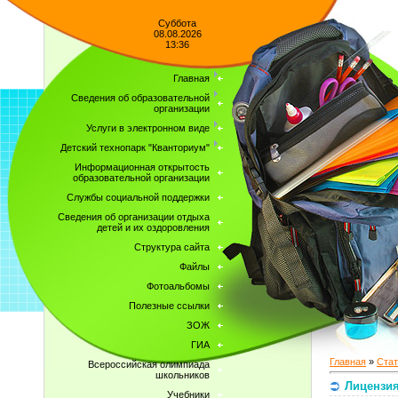
Суббота
08.08.2026
13:36
Главная
Сведения об образовательной
организации
Услуги в электронном виде
Детский технопарк "Кванториум"
Информационная открытость
образовательной организации
Службы социальной поддержки
Сведения об организации отдыха
детей и их оздоровления
Структура сайта
Файлы
Фотоальбомы
Полезные ссылки
ЗОЖ
ГИА
Главная
»
Стат
Всероссийская олимпиада
школьников
Лицензия
Учебники