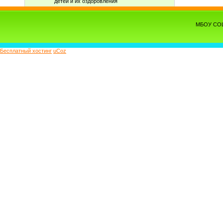
детей и их оздоровления
МБОУ СОШ 
Бесплатный хостинг
uCoz