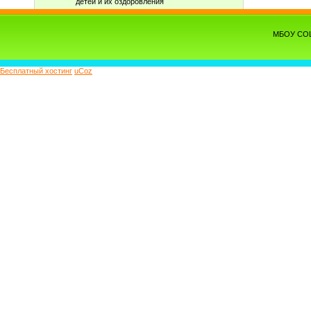
детей и их оздоровления
МБОУ СОШ 
Бесплатный хостинг
uCoz