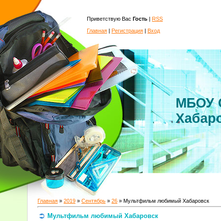
Приветствую Вас
Гость
|
RSS
Главная
|
Регистрация
|
Вход
МБОУ 
Хабар
Главная
»
2019
»
Сентябрь
»
26
» Мультфильм любимый Хабаровск
Мультфильм любимый Хабаровск