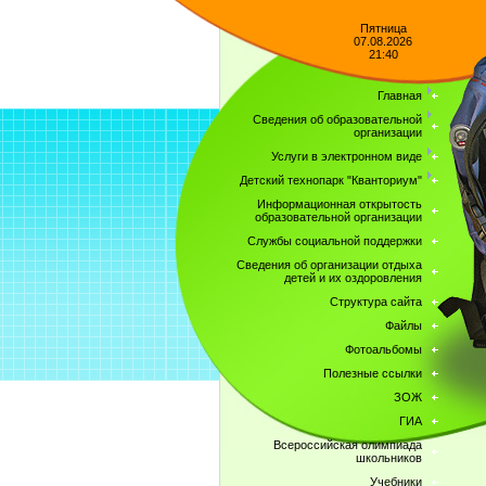
Пятница
07.08.2026
21:40
Главная
Сведения об образовательной
организации
Услуги в электронном виде
Детский технопарк "Кванториум"
Информационная открытость
образовательной организации
Службы социальной поддержки
Сведения об организации отдыха
детей и их оздоровления
Структура сайта
Файлы
Фотоальбомы
Полезные ссылки
ЗОЖ
ГИА
Всероссийская олимпиада
школьников
Учебники