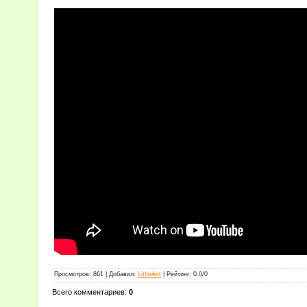
Просмотров
:
861
|
Добавил
:
LittleAnt
|
Рейтинг
:
0.0
/
0
Всего комментариев
:
0