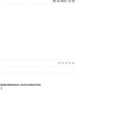
06.10.2015, 21:52
трированные пользователи.
д
]