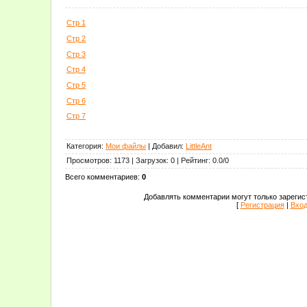
Стр 1
Стр 2
Стр 3
Стр 4
Стр 5
Стр 6
Стр 7
Категория
:
Мои файлы
|
Добавил
:
LittleAnt
Просмотров
:
1173
|
Загрузок
:
0
|
Рейтинг
:
0.0
/
0
Всего комментариев
:
0
Добавлять комментарии могут только зарегис
[
Регистрация
|
Вхо