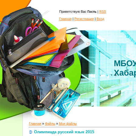
Приветствую Вас
Гость
|
RSS
Главная
|
Регистрация
|
Вход
МБОУ
Хаба
Главная
»
Файлы
»
Мои файлы
Олимпиада русский язык 2015