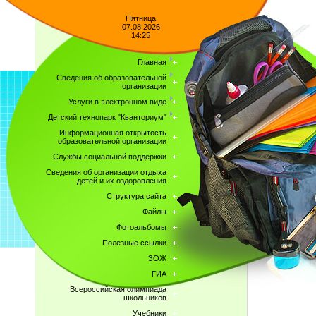
Пятница
07.08.2026
14:25
Главная
Сведения об образовательной
организации
Услуги в электронном виде
Детский технопарк "Кванториум"
Информационная открытость
образовательной организации
Службы социальной поддержки
Сведения об организации отдыха
детей и их оздоровления
Структура сайта
Файлы
Фотоальбомы
Полезные ссылки
ЗОЖ
ГИА
Всероссийская олимпиада
школьников
Учебники